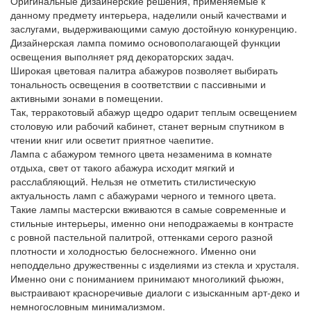
Оригинальные дизайнерские решения, применяемые к
данному предмету интерьера, наделили оный качествами и
заслугами, выдерживающими самую достойную конкуренцию.
Дизайнерская лампа помимо основополагающей функции
освещения выполняет ряд декораторских задач.
Широкая цветовая палитра абажуров позволяет выбирать
тональность освещения в соответствии с пассивными и
активными зонами в помещении.
Так, терракотовый абажур щедро одарит теплым освещением
столовую или рабочий кабинет, станет верным спутником в
чтении книг или осветит приятное чаепитие.
Лампа с абажуром темного цвета незаменима в комнате
отдыха, свет от такого абажура исходит мягкий и
расслабляющий. Нельзя не отметить стилистическую
актуальность ламп с абажурами черного и темного цвета.
Такие лампы мастерски вживаются в самые современные и
стильные интерьеры, именно они неподражаемы в контрасте
с ровной пастельной палитрой, оттенками серого разной
плотности и холодностью белоснежного. Именно они
неподдельно дружественны с изделиями из стекла и хрусталя.
Именно они с пониманием принимают многоликий фьюжн,
выстраивают красноречивые диалоги с изысканным арт-деко и
немногословным минимализмом.