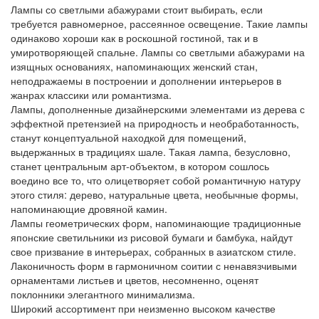
Лампы со светлыми абажурами стоит выбирать, если
требуется равномерное, рассеянное освещение. Такие лампы
одинаково хороши как в роскошной гостиной, так и в
умиротворяющей спальне. Лампы со светлыми абажурами на
изящных основаниях, напоминающих женский стан,
неподражаемы в построении и дополнении интерьеров в
жанрах классики или романтизма.
Лампы, дополненные дизайнерскими элементами из дерева с
эффектной претензией на природность и необработанность,
станут концептуальной находкой для помещений,
выдержанных в традициях шале. Такая лампа, безусловно,
станет центральным арт-объектом, в котором сошлось
воедино все то, что олицетворяет собой романтичную натуру
этого стиля: дерево, натуральные цвета, необычные формы,
напоминающие дровяной камин.
Лампы геометрических форм, напоминающие традиционные
японские светильники из рисовой бумаги и бамбука, найдут
свое призвание в интерьерах, собранных в азиатском стиле.
Лаконичность форм в гармоничном соитии с ненавязчивыми
орнаментами листьев и цветов, несомненно, оценят
поклонники элегантного минимализма.
Широкий ассортимент при неизменно высоком качестве