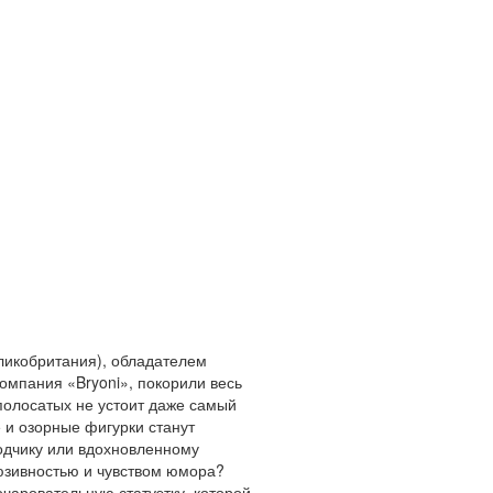
еликобритания), обладателем
омпания «Bryoni», покорили весь
полосатых не устоит даже самый
 и озорные фигурки станут
одчику или вдохновленному
люзивностью и чувством юмора?
чаровательную статуэтку, которой