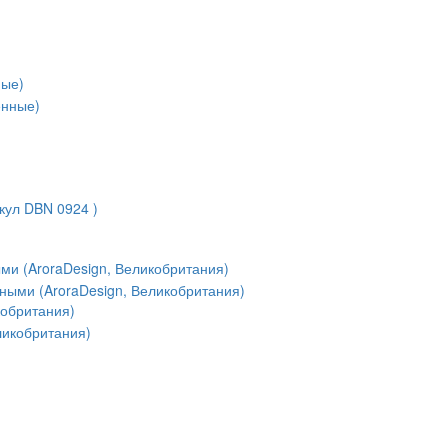
ные)
кул DBN 0924 )
ми (AroraDesign, Великобритания)
кобритания)