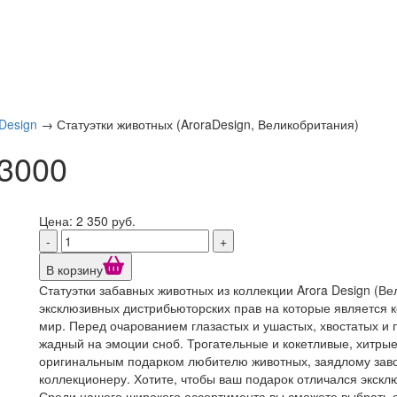
Design
→
Статуэтки животных (AroraDesign, Великобритания)
 3000
Цена: 2 350 руб.
-
+
В корзину
Статуэтки забавных животных из коллекции Arora Design (В
эксклюзивных дистрибьюторских прав на которые является к
мир. Перед очарованием глазастых и ушастых, хвостатых и 
жадный на эмоции сноб. Трогательные и кокетливые, хитрые
оригинальным подарком любителю животных, заядлому зав
коллекционеру. Хотите, чтобы ваш подарок отличался экск
Среди нашего широкого ассортимента вы сможете выбрать о