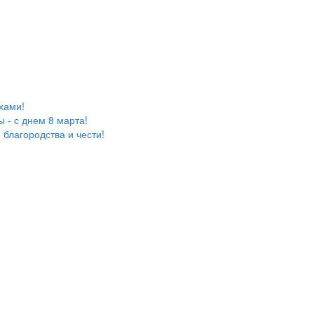
хами!
 - с днем 8 марта!
благородства и чести!