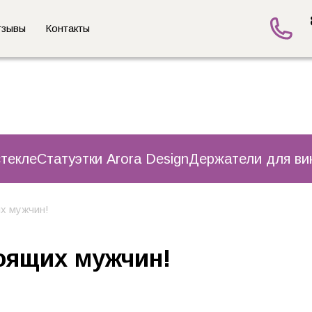
тзывы
Контакты
стекле
Статуэтки Arora Design
Держатели для ви
х мужчин!
оящих мужчин!