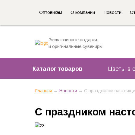
Оптовикам
О компании
Новости
О
Эксклюзивные подарки
и оригинальные сувениры
Каталог товаров
Цветы в 
Главная
→
Новости
→
C праздником настоящи
C праздником наст